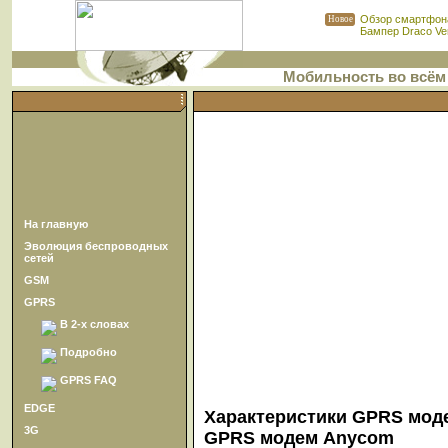
Обзор смартфона
Новое
Бампер Draco Ven
Мобильность во всём
На главную
Эволюция беспроводных
сетей
GSM
GPRS
В 2-х словах
Подробно
GPRS FAQ
EDGE
Характеристики GPRS мод
3G
GPRS модем Anycom