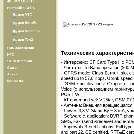
4G: WiMAX и LTE
Настройка GPRS
для МТС
для Билайн
для Мегафон
для Tele2
SMS-сообщения
Технические характеристи
NFC
SIP-телефония
- Интерфейс: CF Card Type II с PC
- Частоты: Tri-Band operation (900
Статьи
- GPRS mode: Class B, multi-slot cl
Архив
speed up to 57,6 Kbps, Uplink speed 
Контакты
- GSM specifications: Скорость з
Voice (с использованием гарниту
PCS 1 W
- AT command set: V.25ter, GSM 07.0
- Антенна: Внешняя вращающаяся
- Power: 3,3 V: Stand-By ~ 8 mA, v
- Software & application: BVRP phone
SMS, Fax (send &receive) and e-mail
- Approvals & certifications: Full t
and part 22, CE certified, RTT&E certi