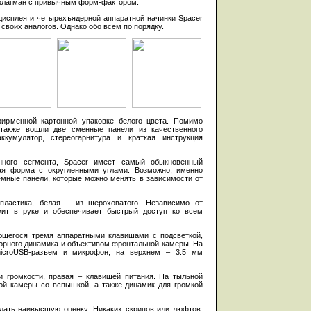
 флагман с привычным форм-фактором.
дисплея и четырехъядерной аппаратной начинки Spacer
своих аналогов. Однако обо всем по порядку.
фирменной картонной упаковке белого цвета. Помимо
 также вошли две сменные панели из качественного
аккумулятор, стереогарнитура и краткая инструкция
нного сегмента, Spacer имеет самый обыкновенный
ая форма с округленными углами. Возможно, именно
емные панели, которые можно менять в зависимости от
пластика, белая – из шероховатого. Независимо от
жит в руке и обеспечивает быстрый доступ ко всем
ющегося тремя аппаратными клавишами с подсветкой,
ворного динамика и объективом фронтальной камеры. На
microUSB-разъем и микрофон, на верхнем – 3.5 мм
и громкости, правая – клавишей питания. На тыльной
ой камеры со вспышкой, а также динамик для громкой
дать наивысшую оценку. Никаких скрипов или люфтов,