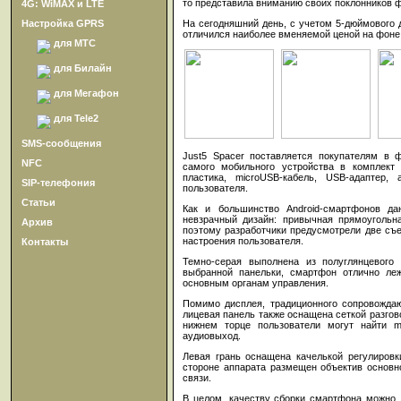
то представила вниманию своих поклонников
4G: WiMAX и LTE
На сегодняшний день, с учетом 5-дюймового 
Настройка GPRS
отличился наиболее вменяемой ценой на фоне 
для МТС
для Билайн
для Мегафон
для Tele2
SMS-сообщения
Just5 Spacer поставляется покупателям в 
NFC
самого мобильного устройства в комплект
пластика, microUSB-кабель, USB-адаптер, 
SIP-телефония
пользователя.
Статьи
Как и большинство Android-смартфонов да
невзрачный дизайн: привычная прямоугольн
Архив
поэтому разработчики предусмотрели две съ
настроения пользователя.
Контакты
Темно-серая выполнена из полуглянцевого 
выбранной панельки, смартфон отлично ле
основным органам управления.
Помимо дисплея, традиционного сопровожда
лицевая панель также оснащена сеткой разго
нижнем торце пользователи могут найти 
аудиовыход.
Левая грань оснащена качелькой регулировк
стороне аппарата размещен объектив основн
связи.
В целом, качеству сборки смартфона можно 