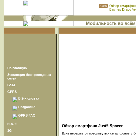
Обзор смартфона
Новое
Бампер Draco Ven
Мобильность во всём
На главную
Эволюция беспроводных
сетей
GSM
GPRS
В 2-х словах
Подробно
GPRS FAQ
EDGE
Обзор смартфона Just5 Spacer.
3G
Взяв перерыв от пресловутых смартфонов с б