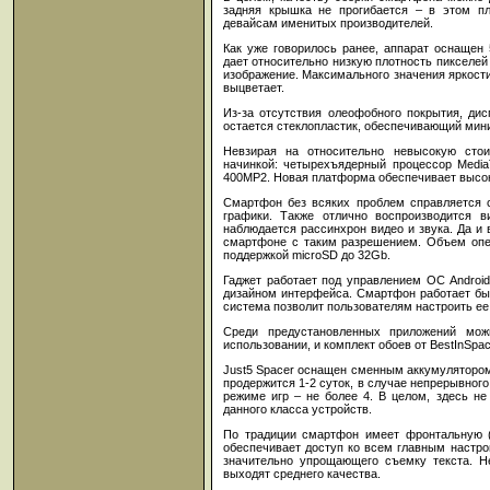
задняя крышка не прогибается – в этом пл
девайсам именитых производителей.
Как уже говорилось ранее, аппарат оснащен
дает относительно низкую плотность пикселей 
изображение. Максимального значения яркости
выцветает.
Из-за отсутствия олеофобного покрытия, ди
остается стеклопластик, обеспечивающий мини
Невзирая на относительно невысокую стои
начинкой: четырехъядерный процессор Media
400MP2. Новая платформа обеспечивает высо
Смартфон без всяких проблем справляется 
графики. Также отлично воспроизводится 
наблюдается рассинхрон видео и звука. Да и 
смартфоне с таким разрешением. Объем опе
поддержкой microSD до 32Gb.
Гаджет работает под управлением ОС Android
дизайном интерфейса. Смартфон работает быс
система позволит пользователям настроить ее
Среди предустановленных приложений мож
использовании, и комплект обоев от BestInSpac
Just5 Spacer оснащен сменным аккумулятором
продержится 1-2 суток, в случае непрерывного
режиме игр – не более 4. В целом, здесь не
данного класса устройств.
По традиции смартфон имеет фронтальную 
обеспечивает доступ ко всем главным настр
значительно упрощающего съемку текста. Н
выходят среднего качества.