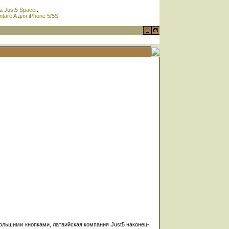
 Just5 Spacer
.
tare A для iPhone 5/5S
.
ольшими кнопками, латвийская компания Just5 наконец-