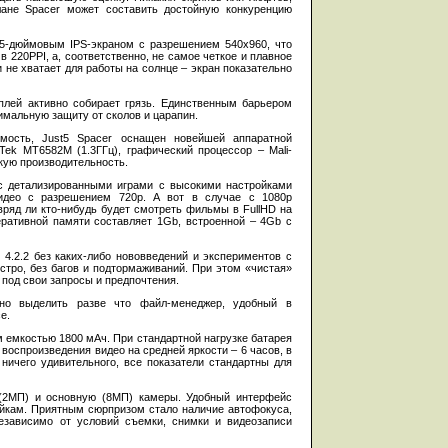
ане Spacer может составить достойную конкуренцию
 5-дюймовым IPS-экраном с разрешением 540х960, что
в 220PPI, а, соответственно, не самое четкое и плавное
 не хватает для работы на солнце – экран показательно
сплей активно собирает грязь. Единственным барьером
мальную защиту от сколов и царапин.
мость, Just5 Spacer оснащен новейшей аппаратной
Tek MT6582M (1.3ГГц), графический процессор – Mali-
кую производительность.
с детализированными играми с высокими настройками
видео с разрешением 720p. А вот в случае с 1080p
вряд ли кто-нибудь будет смотреть фильмы в FullHD на
ративной памяти составляет 1Gb, встроенной – 4Gb с
 4.2.2 без каких-либо нововведений и экспериментов с
тро, без багов и подтормаживаний. При этом «чистая»
 под свои запросы и предпочтения.
но выделить разве что файл-менеджер, удобный в
e.
 емкостью 1800 мАч. При стандартной нагрузке батарея
 воспроизведения видео на средней яркости – 6 часов, в
 ничего удивительного, все показатели стандартны для
(2МП) и основную (8МП) камеры. Удобный интерфейс
ойкам. Приятным сюрпризом стало наличие автофокуса,
езависимо от условий съемки, снимки и видеозаписи