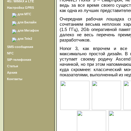
4G: WiMAX и LTE
ведь за все время своего сущес
Настройка GPRS
как одна из лучших представителей
для МТС
Очередная рабочая лошадка сп
для Билайн
сочетанием весьма неплохих хар
(1.5 ГГц), 2Gb оперативной пам
для Мегафон
далеко не весь перечень преим
для Tele2
разработчиков.
SMS-сообщения
Honor 3, как впрочем и все п
максимально простой дизайн. В 
NFC
уступает своему родичу Ascend
SIP-телефония
начинкой, но при этом напоминающ
Статьи
куда скромнее: классический мо
Архив
показателями, выполненный из нед
Контакты