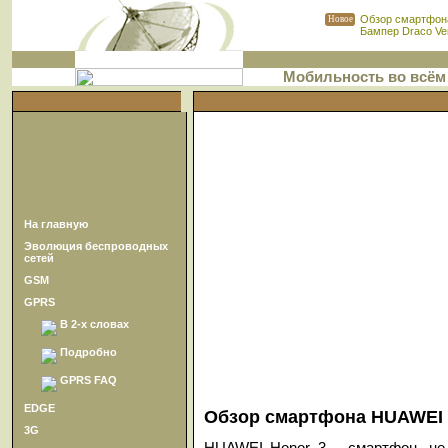
Обзор смартфона
Новое
Бампер Draco Ven
Мобильность во всём
На главную
Эволюция беспроводных
сетей
GSM
GPRS
В 2-х словах
Подробно
GPRS FAQ
EDGE
Обзор смартфона HUAWEI 
3G
HUAWEI Honor 3 – смартфон, не