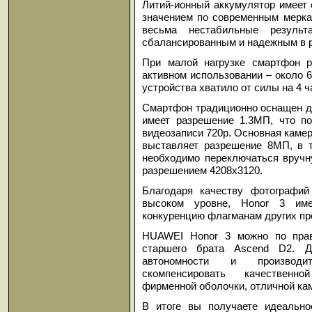
Литий-ионный аккумулятор имеет 
значением по современным мерка
весьма нестабильные резуль
сбалансированным и надежным в р
При малой нагрузке смартфон р
активном использовании – около 
устройства хватило от силы на 4 ч
Смартфон традиционно оснащен д
имеет разрешение 1.3МП, что по
видеозаписи 720р. Основная каме
выставляет разрешение 8МП, в т
необходимо переключаться вручн
разрешением 4208х3120.
Благодаря качеству фотографий
высоком уровне, Honor 3 им
конкуренцию флагманам других пр
HUAWEI Honor 3 можно по прав
старшего брата Ascend D2. Д
автономности и производит
скомпенсировать качественно
фирменной оболочки, отличной ка
В итоге вы получаете идеально