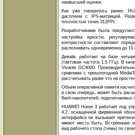
наивысшей оценки.
Как уже говорилось ранее, H
дисплеем с IPS-матрицей. Разр
плотностью точек 312PPI.
Разработчиками была предусмотр
настройка яркости, регулиру
контрастности составляют порядка
распознавать одновременно до 10 
Девайс работает на базе четыре
(тактовая частота 1.5 ГГц). В ка
Vivante GC4000. Производительнос
сравнима с прошлогодней MediaT
рассчитывать разве что на простен
Объем оперативной памяти насчит
в свою очередь, может быть расши
flash-накопителей, подключаемых
HUAWEI Honor 3 работает под уп
4.2, оснащенной фирменной оболо
интерфейса не вызывает претенз
имеют место быть. Встроенная о
вид рабочего стола (темы) по сво