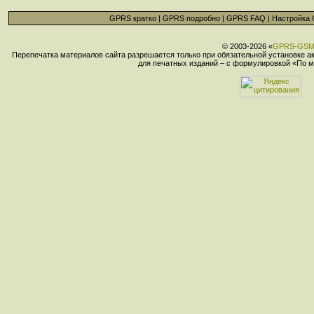
GPRS кратко
|
GPRS подробно
|
GPRS FAQ
|
Настройка
© 2003-2026 «
GPRS-GS
Перепечатка материалов сайта разрешается только при обязательной установке 
для печатных изданий – с формулировкой «По м