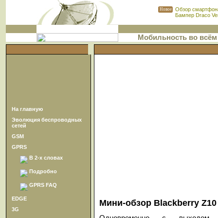
Обзор смартфона
Новое
Бампер Draco Ven
Мобильность во всём
На главную
Эволюция беспроводных
сетей
GSM
GPRS
В 2-х словах
Подробно
GPRS FAQ
EDGE
Мини-обзор Blackberry Z10
3G
Одновременно с выходом н