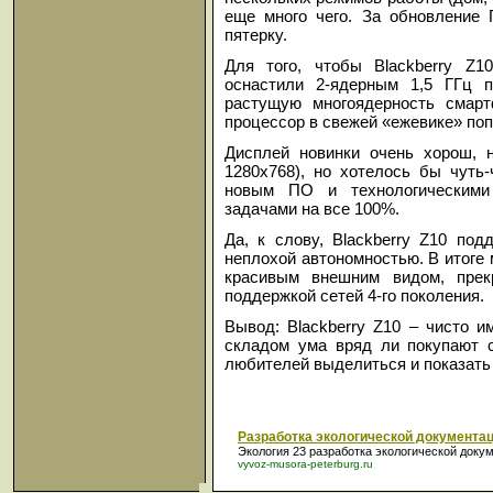
еще много чего. За обновление
пятерку.
Для того, чтобы Blackberry Z1
оснастили 2-ядерным 1,5 ГГц 
растущую многоядерность смар
процессор в свежей «ежевике» по
Дисплей новинки очень хорош, 
1280x768), но хотелось бы чуть
новым ПО и технологическими
задачами на все 100%.
Да, к слову, Blackberry Z10 под
неплохой автономностью. В итоге
красивым внешним видом, прек
поддержкой сетей 4-го поколения.
Вывод: Blackberry Z10 – чисто 
складом ума вряд ли покупают с
любителей выделиться и показать с
Разработка экологической документа
Экология 23
разработка экологической доку
vyvoz-musora-peterburg.ru