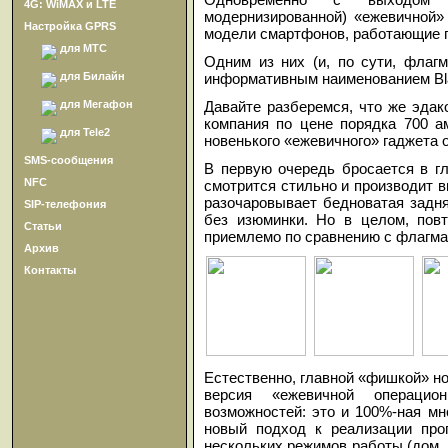
4G: WiMAX и LTE
модернизированной) «ежевичной»
Настройка GPRS
модели смартфонов, работающие п
для МТС
Одним из них (и, по сути, флаг
информативным наименованием Bla
для Билайн
Давайте разберемся, что же эдак
для Мегафон
компания по цене порядка 700 а
для Tele2
новенького «ежевичного» гаджета 
SMS-сообщения
В первую очередь бросается в г
NFC
смотрится стильно и производит 
разочаровывает бедноватая задня
SIP-телефония
без изюминки. Но в целом, повт
Статьи
приемлемо по сравнению с флагма
Архив
Контакты
Естественно, главной «фишкой» нов
версия «ежевичной операци
возможностей: это и 100%-ная мн
новый подход к реализации про
нескольких режимов работы (дом, 